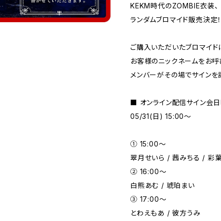
KEKM時代のZOMBIE衣装、
ランダムブロマイド販売決定
ご購入いただいたブロマイド
お客様のニックネームをお呼
メンバーがその場でサインを
■ オンライン配信サイン
05/31(日) 15:00〜
① 15:00〜
翠月せいら / 茜みちる / 彩
② 16:00〜
白熊あむ / 琥珀まい
③ 17:00〜
とわえもあ / 彼方うみ