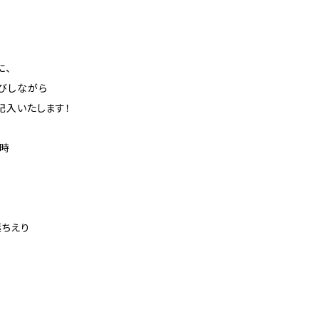
！
に、
びしながら
記入いたします！
会日時
葉ちえり