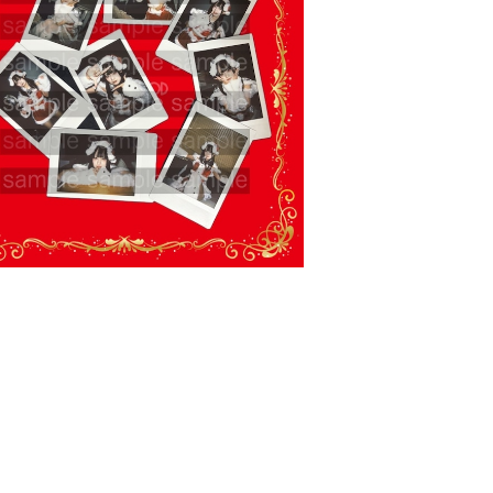
SOLD OUT
マルチェキ【永遠縁もあ・小羽空まい】クリ
スマス限定チェキ
¥3,500