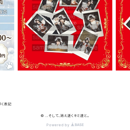
SOLD OUT
販売
あなただけのデコチェキ【永遠縁もあ・小羽空
ノー
まい】クリスマス限定チェキ
¥4,500
づく表記
© ...そして、消え逝くキミ達と。
Powered by