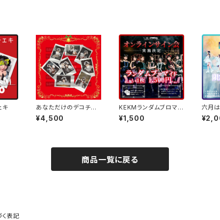
ェキ
あなただけのデコチェ
KEKMランダムブロマイ
六月は
キ【永遠縁もあ・小羽空
ド発売！ オンラインサイ
¥4,500
¥1,500
¥2,
まい】クリスマス限定チ
ン会実施決定
ェキ
商品一覧に戻る
づく表記